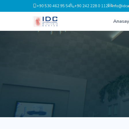
+90 530 462 95 54
+90 242 228 0 112
info@idca
Anasay