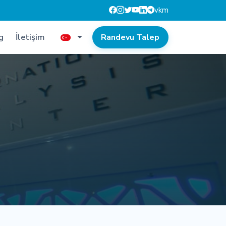
vk
m
g
İletişim
Randevu Talep