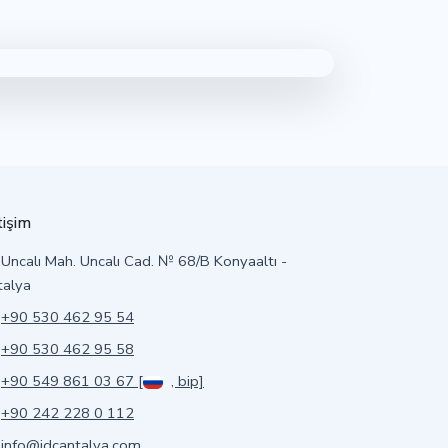
tişim
Uncalı Mah. Uncalı Cad. № 68/B Konyaaltı -
talya
+90 530 462 95 54
+90 530 462 95 58
+90 549 861 03 67 [
, bip]
+90 242 228 0 112
info@idcantalya.com