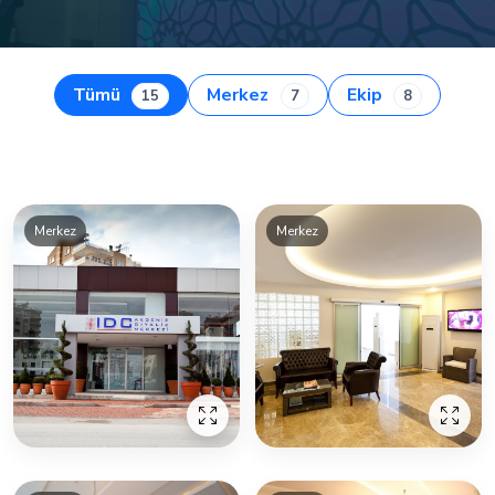
Tümü
Merkez
Ekip
15
7
8
Merkez
Merkez